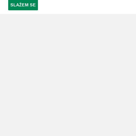
SLAŽEM SE
PRETPLATI SE NA NAŠ NEWSLETTER
Prihvaćam
uvjete poslovanja
*
LJEKARNE PAVLIĆ
PODRŠKA
O nama
Uvjeti i pravila