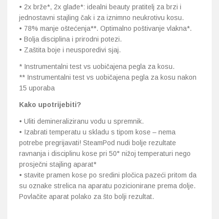
• 2x brže*, 2x glađe*: idealni beauty pratitelj za brzi i
jednostavni stajling čak i za iznimno neukrotivu kosu.
• 78% manje oštećenja**. Optimalno poštivanje vlakna*.
• Bolja disciplina i prirodni potezi.
• Zaštita boje i neusporedivi sjaj.
* Instrumentalni test vs uobičajena pegla za kosu.
** Instrumentalni test vs uobičajena pegla za kosu nakon
15 uporaba
Kako upotrijebiti?
• Uliti demineraliziranu vodu u spremnik.
• Izabrati temperatu u skladu s tipom kose – nema
potrebe pregrijavati! SteamPod nudi bolje rezultate
ravnanja i disciplinu kose pri 50° nižoj temperaturi nego
prosječni stajling aparat*
• stavite pramen kose po sredini pločica pazeći pritom da
su oznake strelica na aparatu pozicionirane prema dolje.
Povlačite aparat polako za što bolji rezultat.