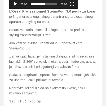
00:00
00:08
L’Oréal Professionnel SteamPod 3.0 pegla za kosu
je 3. generacija originalnog patentiranog profesionalnog
aparata za styling na paru.
SteamPod koristi moć, ali i blagost pare za prekrasnu
styling transformaciju u trenu.
Ako vam se sviđao SteamPod 2.0, obožavat ćete
SteamPod 3.0.
Zahvaljujući laganijem i tanjem dizajnu, stajling nikad nije
bio lakši. S 360° rotacijskim ekstra dugim kabelom, aparat
je još svestraniji i prilagođeniji za valovite frizure.
Sada, s integriranim spremnikom za vodu postaje još lakši
za upotrebu čak i prilikom putovanja.
Napravite željeni izgled na svakom tipu kose, čak i
iznimno zahtjevnoj.
Sad još učinkovitiji: