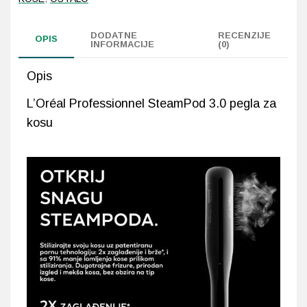
kosu
količina
Probava, hemoroidi, pr
DODATNE
RECENZIJE
OPIS
INFORMACIJE
(0)
Srce i krvne žile, vene
Opis
Stres, nesanica, opušt
L’Oréal Professionnel SteamPod 3.0 pegla za
kosu
Uho, grlo, nos
Usta, usne, zubi