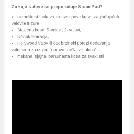
Za koje stilove se preporučuje SteamPod?
raznolikost lookova za sve tipove kose: zaglađujući ili
valovite frizure
Staklena kosa, S-valovi, 2- valovi,
Učinak feniranja,
Hollywood Valov ili čak brzinski potezi dodavanja
volumena za izgled “upravo izašla iz salona”
mekana, sjajna, baršunasta kosa za svaki stil