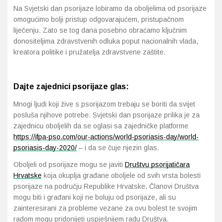
Na Svjetski dan psorijaze lobiramo da oboljelima od psorijaze
omogućimo bolji pristup odgovarajućem, pristupačnom
liječenju. Zato se tog dana posebno obraćamo ključnim
donositeljima zdravstvenih odluka poput nacionalnih vlada,
kreatora politike i pružatelja zdravstvene zaštite.
Dajte zajednici psorijaze glas:
Mnogi ljudi koji žive s psorijazom trebaju se boriti da svijet
posluša njihove potrebe. Svjetski dan psorijaze prilika je za
zajednicu oboljelih da se oglasi sa zajedničke platforme
https://ifpa-pso.com/our-actions/world-psoriasis-day/world-
psoriasis-day-2020/
– i da se čuje njezin glas.
Oboljeli od psorijaze mogu se javiti
Društvu psorijatičara
Hrvatske
koja okuplja građane oboljele od svih vrsta bolesti
psorijaze na području Republike Hrvatske. Članovi Društva
mogu biti i građani koji ne boluju od psorijaze, ali su
zainteresirani za probleme vezane za ovu bolest te svojim
radom mogu pridonijeti uspješnijem radu Društva.