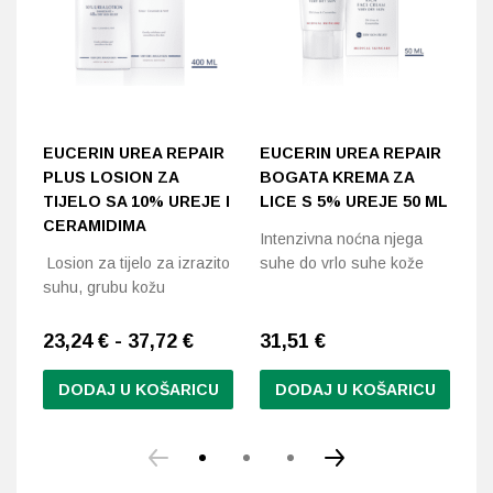
EUCERIN UREA REPAIR
EUCERIN UREA REPAIR
E
PLUS LOSION ZA
BOGATA KREMA ZA
K
TIJELO SA 10% UREJE I
LICE S 5% UREJE 50 ML
U
CERAMIDIMA
Intenzivna noćna njega
Za
Losion za tijelo za izrazito
suhe do vrlo suhe kože
iz
suhu, grubu kožu
23,24 € - 37,72 €
31,51
€
1
DODAJ U KOŠARICU
DODAJ U KOŠARICU
Ovaj
proizvod
ima