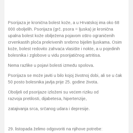
Probava, hemoroidi, pr
Psorijaza je kronična bolest kože, a u Hrvatskoj ima oko 68
Srce i krvne žile, vene
000 oboljelih. Psorijaza (grč. psora = ljuska) je kronična
upalna bolest kože obilježena pojavom oštro ograničenih
crvenkastih ploča prekrivenih srebrno bijelim ljuskama. Osim
Stres, nesanica, opušt
kože, bolest redovito zahvaća vlasište i nokte, a u pojedinih
bolesnika i zglobove u vidu psorijatičnog artritisa.
Uho, grlo, nos
Nema razlike u pojavi bolesti između spolova.
Usta, usne, zubi
Psorijaza se može javiti u bilo kojoj životnoj dobi, ali se u čak
50 posto bolesnika javlja prije 25. godine života.
Oboljeli od psorijaze izloženi su većem riziku od
razvoja pretilosti, dijabetesa, hipertenzije,
zatajivanja srca, srčanog udara i depresije.
listopada želimo odgovoriti na njihove potrebe: