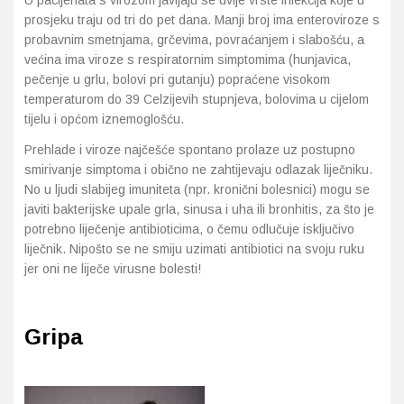
U pacijenata s virozom javljaju se dvije vrste infekcija koje u
prosjeku traju od tri do pet dana. Manji broj ima enteroviroze s
probavnim smetnjama, grčevima, povraćanjem i slabošću, a
većina ima viroze s respiratornim simptomima (hunjavica,
pečenje u grlu, bolovi pri gutanju) popraćene visokom
temperaturom do 39 Celzijevih stupnjeva, bolovima u cijelom
tijelu i općom iznemoglošću.
Prehlade i viroze najčešće spontano prolaze uz postupno
smirivanje simptoma i obično ne zahtijevaju odlazak liječniku.
No u ljudi slabijeg imuniteta (npr. kronični bolesnici) mogu se
javiti bakterijske upale grla, sinusa i uha ili bronhitis, za što je
potrebno liječenje antibioticima, o čemu odlučuje isključivo
liječnik. Nipošto se ne smiju uzimati antibiotici na svoju ruku
jer oni ne liječe virusne bolesti!
Gripa