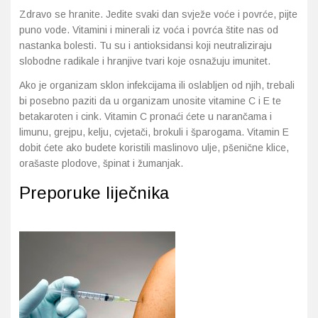
Zdravo se hranite. Jedite svaki dan svježe voće i povrće, pijte
puno vode. Vitamini i minerali iz voća i povrća štite nas od
nastanka bolesti. Tu su i antioksidansi koji neutraliziraju
slobodne radikale i hranjive tvari koje osnažuju imunitet.
Ako je organizam sklon infekcijama ili oslabljen od njih, trebali
bi posebno paziti da u organizam unosite vitamine C i E te
betakaroten i cink. Vitamin C pronaći ćete u narančama i
limunu, grejpu, kelju, cvjetači, brokuli i šparogama. Vitamin E
dobit ćete ako budete koristili maslinovo ulje, pšenične klice,
orašaste plodove, špinat i žumanjak.
Preporuke liječnika