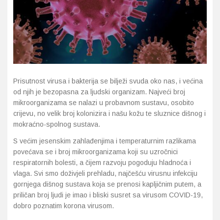
Imunitet
Magnezij
Vitamin H - Biotin
Maska i piling
Dermatitis, iritacije, s
Profesionalna njega k
Ostalo
Jetra
Selen
Vitamin K
Masna koža i akne
Higijena tijela
Otopine za leće
Kosa, koža i nokti
Željezo
Vitamini za djecu
Njega i hidratacija
Njega ruku
Steznici, ortoze
Kosti, zglobovi, mišići
Njega oko očiju
Njega stopala
Tlakomjeri
Prisutnost virusa i bakterija se bilježi svuda oko nas, i većina
od njih je bezopasna za ljudski organizam. Najveći broj
Mokraćni sustav
Njega usana
Njega tijela
Toplomjeri
mikroorganizama se nalazi u probavnom sustavu, osobito
crijevu, no velik broj kolonizira i našu kožu te sluznice dišnog i
mokraćno-spolnog sustava.
Mršavljenje
Njega za muškarce
S većim jesenskim zahlađenjima i temperaturnim razlikama
Oči
Osjetljiva koža, crvenil
povećava se i broj mikroorganizama koji su uzročnici
respiratornih bolesti, a čijem razvoju pogoduju hladnoća i
Opće stanje organizma
Oštećena koža, rane
vlaga. Svi smo doživjeli prehladu, najčešću virusnu infekciju
gornjega dišnog sustava koja se prenosi kapljičnim putem, a
priličan broj ljudi je imao i bliski susret sa virusom COVID-19,
Opekline, rane, ožiljci
Suha koža
dobro poznatim korona virusom.
Pamćenje i koncentraci
Umorna koža i bez sjaj