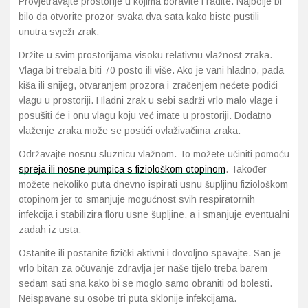
Provjetravajte prostorije u kojima boravite i radite. Najbolje bi
bilo da otvorite prozor svaka dva sata kako biste pustili
unutra svježi zrak.
Držite u svim prostorijama visoku relativnu vlažnost zraka.
Vlaga bi trebala biti 70 posto ili više. Ako je vani hladno, pada
kiša ili snijeg, otvaranjem prozora i zračenjem nećete podići
vlagu u prostoriji. Hladni zrak u sebi sadrži vrlo malo vlage i
posušiti će i onu vlagu koju već imate u prostoriji. Dodatno
vlaženje zraka može se postići ovlaživačima zraka.
Održavajte nosnu sluznicu vlažnom. To možete učiniti pomoću
spreja ili nosne pumpica s fiziološkom otopinom
. Također
možete nekoliko puta dnevno ispirati usnu šupljinu fiziološkom
otopinom jer to smanjuje mogućnost svih respiratornih
infekcija i stabilizira floru usne šupljine, a i smanjuje eventualni
zadah iz usta.
Ostanite ili postanite fizički aktivni i dovoljno spavajte. San je
vrlo bitan za očuvanje zdravlja jer naše tijelo treba barem
sedam sati sna kako bi se moglo samo obraniti od bolesti.
Neispavane su osobe tri puta sklonije infekcijama.