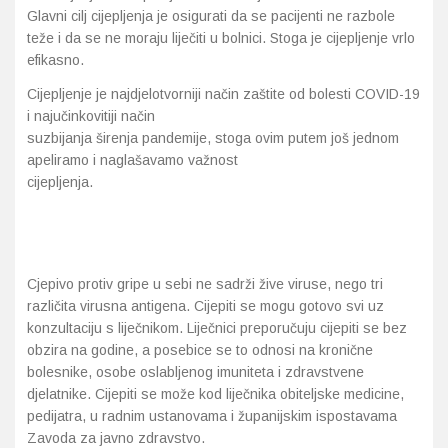
Glavni cilj cijepljenja je osigurati da se pacijenti ne razbole
teže i da se ne moraju liječiti u bolnici. Stoga je cijepljenje vrlo
efikasno.
Cijepljenje je najdjelotvorniji način zaštite od bolesti COVID-19
i najučinkovitiji način
suzbijanja širenja pandemije, stoga ovim putem još jednom
apeliramo i naglašavamo važnost
cijepljenja.
Cjepivo protiv gripe u sebi ne sadrži žive viruse, nego tri
različita virusna antigena. Cijepiti se mogu gotovo svi uz
konzultaciju s liječnikom. Liječnici preporučuju cijepiti se bez
obzira na godine, a posebice se to odnosi na kronične
bolesnike, osobe oslabljenog imuniteta i zdravstvene
djelatnike. Cijepiti se može kod liječnika obiteljske medicine,
pedijatra, u radnim ustanovama i županijskim ispostavama
Zavoda za javno zdravstvo.