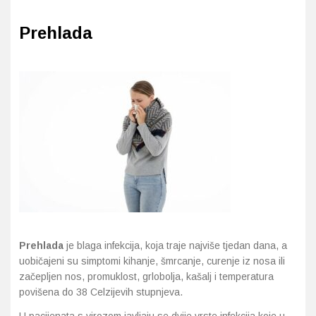
Prehlada
Probava, hemoroidi, pr
Srce i krvne žile, vene
Stres, nesanica, opušt
Uho, grlo, nos
Usta, usne, zubi
Prehlada
je blaga infekcija, koja traje najviše tjedan dana, a
uobičajeni su simptomi kihanje, šmrcanje, curenje iz nosa ili
začepljen nos, promuklost, grlobolja, kašalj i temperatura
povišena do 38 Celzijevih stupnjeva.