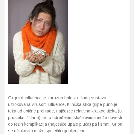
Gripa
ili influenca je zarazna bolest dišnog sustava
uzrokovana virusom influence. Klinička slika gripe puno je
teža od obične prehlade, najčešće relativno kratkog tijeka (u
prosjeku 7 dana), no u određenim slučajevima može dovesti
do težih komplikacija (najčešće upale pluća) pa i smrti. Gripa
se učinkovito može spriječiti cijepljenjem.