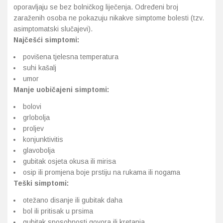
oporavljaju se bez bolničkog liječenja. Određeni broj
zaraženih osoba ne pokazuju nikakve simptome bolesti (tzv.
asimptomatski slučajevi).
Najčešći simptomi:
povišena tjelesna temperatura
suhi kašalj
umor
Manje uobičajeni simptomi:
bolovi
grlobolja
proljev
konjunktivitis
glavobolja
gubitak osjeta okusa ili mirisa
osip ili promjena boje prstiju na rukama ili nogama
Teški simptomi:
otežano disanje ili gubitak daha
bol ili pritisak u prsima
gubitak sposobnosti govora ili kretanja