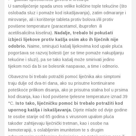
U samoliječenje spada unos velike količine tople tekućine (što
oslobađa sluz i pomaže kod iskašljavanja), zatim odmaranje i
mirovanje, ali i korištenje tableta protiv bolova i/ili protiv
povišene temperature (paracetamol, ibuprofen ili
acetilisalicilna kiselina).
Nadalje, trebalo bi pokušati
izbjeći lijekove protiv kašlja osim ako ih liječnik nije
odobrio.
Naime, smirujući kašalj lijekovima kod upale pluća
pogoršava se razvoj bolesti (jer se time pomaže nakupljanju
tekućine i sluzi), pa se tako kašalj može smirivati jedino
tijekom noći da bi se bolesnik naspavao, a time i odmorio.
Obavezno bi trebalo potražiti pomoć liječnika ako simptomi
traju dulje od dva-tri dana, ako su prisutne kontinuirane
poteškoće prilikom disanja, ako je prisutna stalna bol u prsima
kod disanja, kao i kod povišene tjelesne temperature iznad 39
°C.
Isto tako, liječničku pomoć bi trebalo potražiti kod
upornog kašlja i iskašljavanja.
Dijete mlađe od dvije godine
te osobe starije od 65 godina s virusnom upalom pluća
također zahtijevaju liječnički tretman, kao i osobe na
kemoterapiji, s oslabljenim imunitetom te s drugim