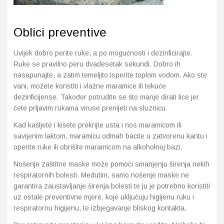
Oblici preventive
Uvijek dobro perite ruke, a po mogućnosti i dezinficirajte.
Ruke se pravilno peru dvadesetak sekundi. Dobro ih
nasapunajte, a zatim temeljito isperite toplom vodom. Ako ste
vani, možete koristiti i vlažne maramice ili tekuće
dezinficijense. Također potrudite se što manje dirati lice jer
ćete prljavim rukama viruse prenijeti na sluznicu.
Kad kašljete i kišete prekrijte usta i nos maramicom ili
savijenim laktom, maramicu odmah bacite u zatvorenu kantu i
operite ruke ili obrišite maramicom na alkoholnoj bazi.
Nošenje zaštitne maske može pomoći smanjenju širenja nekih
respiratornih bolesti. Međutim, samo nošenje maske ne
garantira zaustavljanje širenja bolesti te ju je potrebno koristiti
uz ostale preventivne mjere, koje uključuju higijenu ruku i
respiratornu higijenu, te izbjegavanje bliskog kontakta.