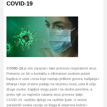
COVID
-1
9
COVID
-1
9
je vrlo zarazan i lako prenosiv respiratorni virus.
Primarno se širi u kontaktu s inficiranom osobom putem
kapljica iz usta i nosa koje nastaju prilikom govora, kašljanja i
kihanja i koje izravno padaju na sluznicu nosa, usta ili očiju
druge osobe. Kapljice mogu pasti i na okolne površine, a
preko njih se najčešće rukama virus prenese dalje.
COVID-19 različito djeluje na različite ljude. U većine
zaraženih osoba razvije se blaga ili umjerena bolest i