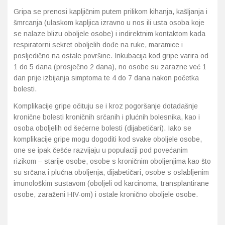
Gripa se prenosi kapljičnim putem prilikom kihanja, kašljanja i
šmrcanja (ulaskom kapljica izravno u nos ili usta osoba koje
se nalaze blizu oboljele osobe) i indirektnim kontaktom kada
respiratorni sekret oboljelih dođe na ruke, maramice i
posljedično na ostale površine. Inkubacija kod gripe varira od
1 do 5 dana (prosječno 2 dana), no osobe su zarazne već 1
dan prije izbijanja simptoma te 4 do 7 dana nakon početka
bolesti.
Komplikacije gripe očituju se i kroz pogoršanje dotadašnje
kronične bolesti kroničnih srčanih i plućnih bolesnika, kao i
osoba oboljelih od šećerne bolesti (dijabetičari). Iako se
komplikacije gripe mogu dogoditi kod svake oboljele osobe,
one se ipak češće razvijaju u populaciji pod povećanim
rizikom – starije osobe, osobe s kroničnim oboljenjima kao što
su srčana i plućna oboljenja, dijabetičari, osobe s oslabljenim
imunološkim sustavom (oboljeli od karcinoma, transplantirane
osobe, zaraženi HIV-om) i ostale kronično oboljele osobe.