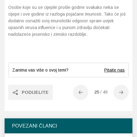
Osobe koje su se cijepile prošle godine svakako neka se
cijepe i ove godine iz razloga pojačane imunosti. Tako će još
dodatno osnažiti svoj imunološki odgovor spram uvijek
opasnih virusa influence i u punom zdravlju dočekati
nadolazeće jesensko i zimsko razdoblje.
Zanima vas više o ovoj temi?
Pitajte nas
25
/
49
PODIJELITE
POVEZANI ČLANCI