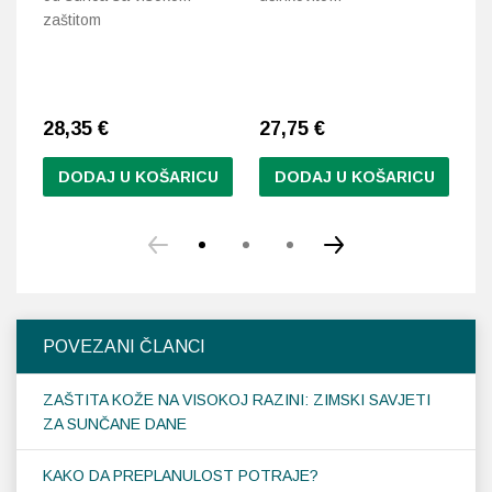
zaštitom
su
1
Na
28,35
€
27,75
€
30
DODAJ U KOŠARICU
DODAJ U KOŠARICU
POVEZANI ČLANCI
ZAŠTITA KOŽE NA VISOKOJ RAZINI: ZIMSKI SAVJETI
ZA SUNČANE DANE
KAKO DA PREPLANULOST POTRAJE?