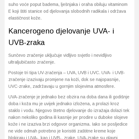
suho voće poput badema, lješnjaka i oraha obiluju vitaminom
E koji štiti stanice od djelovanja slobodnih radikala i održava
elastičnost kože.
Kancerogeno djelovanje UVA- i
UVB-zraka
Sunčevo zračenje uključuje vidljivo svjetlo i nevidljivo
ultraljubičasto zračenje.
Postoje tri tipa UV-zračenja – UVA, UVB i UVC. UVA- i UVB-
zračenje izazivaju promjene na koži, dok se najopasnije,
UVC-zrake, zadržavaju u gornjim slojevima atmosfere.
UVA-zračenje je jednako bez obzira na doba dana ili godišnje
doba i koža mu je uvijek jednako izložena, a prolazi kroz
staklo i vodu. Njegovo štetno djelovanje do izražaja dolazi tek
nakon nekoliko godina ili kasnije jer prodire u duboke slojeve
kože i ne izaziva brzi odgovor organizma. Iako se posljedice
ne vide odmah potrebno je koristiti zaštitne kreme koje
blokiraju i UVA-, kao i UVB-, zrake. UVA-zrake su glavni