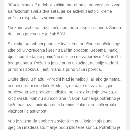
30-tak minuta. Za dobru zaštitu potrebno je nanositi proizvod
sa faktorom svaka dva sata, jer se aktivni sastojci kreme
počinju raspadati s vremenom.
Ne zaboravite namazati uši, nos, prsa, usne i ramena. Šansa
da i tada pocrvenite je čak 50%.
Svakako sa sobom ponesite kvalitetne sunčane naočale koje
štite od UV-zračenja i šešir sa širim obodom. Bebama i maloj
djeci obucite tanke pamučne majice i ne zaboravite šeširić što
širega oboda. Poželjno je piti puno tekućine, najbolje vode ili
prirodnih sokova i jesti hranu s puno voća i povrća.
Držite djecu u hladu. Prirodni hlad je najbolji, ali ako ga nema,
ni suncobrani nisu loši. Međutim, ne dajte se zavarati, jer
sunčeve zrake prolaze i odbijaju se i kroz krošnje drveća, a i
kroz čvrstu tkaninu suncobrana. Nakon sunčanja potrebno je
kožu namazati hidratantnom kremom kako bi se koži vratila
vlažnost i elastičnost.
Vrlo je važno da osobe sa svjetlijom puti, koje imaju puno
pjegica i madeža što manje budu izložene suncu. Potrebno je