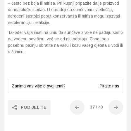
– često bez boja ili mirisa. Pri kupnji pripazite da je proizvod
dermatološki ispitan. U suradnji sa sunčevom svjetlošću,
određeni sastojci poput konzervansa ili mirisa mogu izazvati
netoleranciju i reakcije.
Također valja imati na umu da sunčeve zrake ne padaju samo
na vodenu površinu, već se od nje odbijaju. Zbog toga
posebnu pažnju obratite na vašu i kožu vašeg djeteta u vodi ili
u čamcu.
Zanima vas više o ovoj temi?
Pitajte nas
37
/
49
PODIJELITE