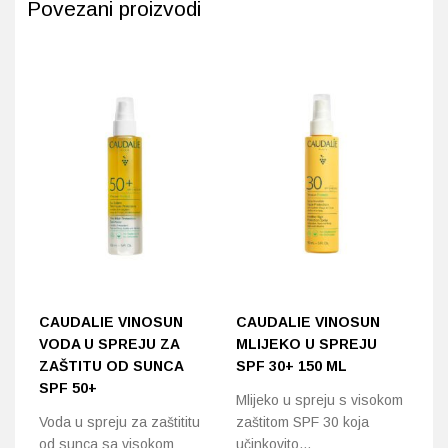
Povezani proizvodi
CAUDALIE VINOSUN
CAUDALIE VINOSUN
E
VODA U SPREJU ZA
MLIJEKO U SPREJU
S
ZAŠTITU OD SUNCA
SPF 30+ 150 ML
S
SPF 50+
K
Mlijeko u spreju s visokom
5
Voda u spreju za zaštititu
zaštitom SPF 30 koja
od sunca sa visokom
učinkovito…
Vr