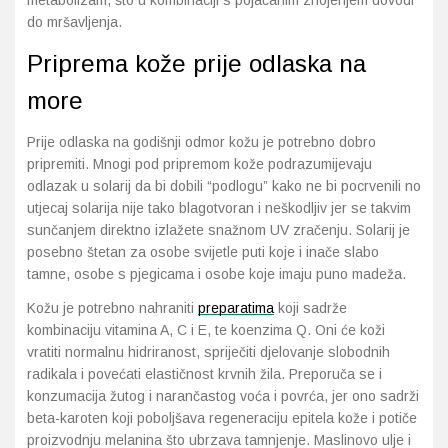
metabolizam, što u kombinaciji s pojačanim znojenjem dovodi
do mršavljenja.
Probava, hemoroidi, pr
Priprema kože prije odlaska na
more
Srce i krvne žile, vene
Prije odlaska na godišnji odmor kožu je potrebno dobro
Stres, nesanica, opušt
pripremiti. Mnogi pod pripremom kože podrazumijevaju
odlazak u solarij da bi dobili “podlogu” kako ne bi pocrvenili no
Uho, grlo, nos
utjecaj solarija nije tako blagotvoran i neškodljiv jer se takvim
sunčanjem direktno izlažete snažnom UV zračenju. Solarij je
Usta, usne, zubi
posebno štetan za osobe svijetle puti koje i inače slabo
tamne, osobe s pjegicama i osobe koje imaju puno madeža.
Kožu je potrebno nahraniti
preparatima
koji sadrže
kombinaciju vitamina A, C i E, te koenzima Q. Oni će koži
vratiti normalnu hidriranost, spriječiti djelovanje slobodnih
radikala i povećati elastičnost krvnih žila. Preporuča se i
konzumacija žutog i narančastog voća i povrća, jer ono sadrži
beta-karoten koji poboljšava regeneraciju epitela kože i potiče
proizvodnju melanina što ubrzava tamnjenje. Maslinovo ulje i