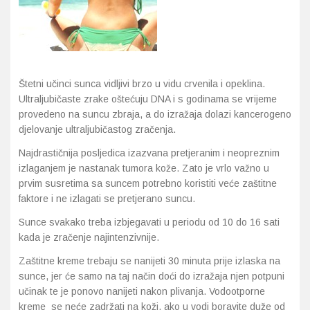
Štetni učinci sunca vidljivi brzo u vidu crvenila i opeklina.
Ultraljubičaste zrake oštećuju DNA i s godinama se vrijeme
provedeno na suncu zbraja, a do izražaja dolazi kancerogeno
djelovanje ultraljubičastog zračenja.
Najdrastičnija posljedica izazvana pretjeranim i neopreznim
izlaganjem je nastanak tumora kože. Zato je vrlo važno u
prvim susretima sa suncem potrebno koristiti veće zaštitne
faktore i ne izlagati se pretjerano suncu.
Sunce svakako treba izbjegavati u periodu od 10 do 16 sati
kada je zračenje najintenzivnije.
Zaštitne kreme trebaju se nanijeti 30 minuta prije izlaska na
sunce, jer će samo na taj način doći do izražaja njen potpuni
učinak te je ponovo nanijeti nakon plivanja. Vodootporne
kreme se neće zadržati na koži, ako u vodi boravite duže od