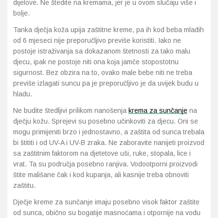
dijelove. Ne štedite na kremama, jer je u ovom slučaju više i
bolje.
Tanka dječja koža upija zaštitne kreme, pa ih kod beba mlađih
od 6 mjeseci nije preporučljivo previše koristiti. Iako ne
postoje istraživanja sa dokazanom štetnosti za tako malu
djecu, ipak ne postoje niti ona koja jamče stopostotnu
sigurnost. Bez obzira na to, ovako male bebe niti ne treba
previše izlagati suncu pa je preporučljivo je da uvijek budu u
hladu.
Ne budite štedljivi prilikom nanošenja
krema za sunčanje
na
dječju kožu. Sprejevi su posebno učinkoviti za djecu. Oni se
mogu primijeniti brzo i jednostavno, a zaštita od sunca trebala
bi štititi i od UV-A i UV-B zraka. Ne zaboravite nanijeti proizvod
sa zaštitnim faktorom na djetetove uši, ruke, stopala, lice i
vrat. Ta su područja posebno ranjiva. Vodootporni proizvodi
štite mališane čak i kod kupanja, ali kasnije treba obnoviti
zaštitu.
Dječje kreme za sunčanje imaju posebno visok faktor zaštite
od sunca, obično su bogatije masnoćama i otpornije na vodu