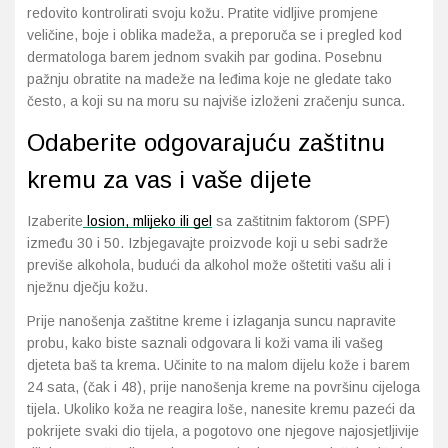
redovito kontrolirati svoju kožu. Pratite vidljive promjene
veličine, boje i oblika madeža, a preporuča se i pregled kod
dermatologa barem jednom svakih par godina. Posebnu
pažnju obratite na madeže na leđima koje ne gledate tako
često, a koji su na moru su najviše izloženi zračenju sunca.
Odaberite odgovarajuću zaštitnu
kremu za vas i vaše dijete
Izaberite
losion, mlijeko ili gel
sa zaštitnim faktorom (SPF)
između 30 i 50. Izbjegavajte proizvode koji u sebi sadrže
previše alkohola, budući da alkohol može oštetiti vašu ali i
nježnu dječju kožu.
Prije nanošenja zaštitne kreme i izlaganja suncu napravite
probu, kako biste saznali odgovara li koži vama ili vašeg
djeteta baš ta krema. Učinite to na malom dijelu kože i barem
24 sata, (čak i 48), prije nanošenja kreme na površinu cijeloga
tijela. Ukoliko koža ne reagira loše, nanesite kremu pazeći da
pokrijete svaki dio tijela, a pogotovo one njegove najosjetljivije