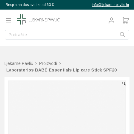
Besplatna dostava iznad 60 €
info@ljekarne-pavlic.hr
g
g
g
g
g
g
g
Natrag
Natrag
Natrag
Natrag
Natrag
Natrag
Natrag
Natrag
Natrag
Natrag
Natrag
Natrag
Natrag
Natrag
Natrag
Natrag
proizvodi
pija
ana
ekovito bilje
a djecu
Mučnina
Libido
Libido i spolna moć
Crvenilo kože
Bočice, sisači, varalice
Grčevi dojenčadi
Aminokiseline
Bakar
Multivitamini
Ožiljci, vitiligo
Umorne noge
Njega kože
Ispadanje kose
Poslije sunčanja
Za djecu
Aspiratori
rtopedija
Ljekarne Pavlić
>
Proizvodi
>
ehrani
zubni konac
Alergije
Bolne mjesečnice i PM
Prostata
Njega i kupanje
Izdajalice i pomagala z
Higijena nosića
Dijetetski proizvodi
Cink
Vitamin A
Anti age
Hiperpigmentacije
Masna kosa
Priprema za sunce
Za odrasle
Termometri
enje
teta
ehrani
la
Laboratorios BABÉ Essentials Lip care Stick SPF20
kozmetika
Bol, upale, otekline, oz
Intimna njega i zdravlje
Osjetljiva koža, dermati
Pelene
Izbijanje zuba
Jod
Vitamin B
BB kreme
Oštećena koža, rane
Normalna kosa
Sunčanje
Grijači i hladni oblozi
ka obuća
 njega žene
 djecu i bebe
muškarce
🔍
gijena
zube
Dermatitis, psorijaza
Ispadanje kose
Pelenski osip
Pribor za hranjenje
Tjemenica
Kalcij
Vitamin C
Čišćenje lica
Ožiljci, vitiligo
Osjetljivo vlasište
Higijena nosa
muškarca
djeteta
se
 usta
Dijabetes
Menopauza
Zaštita od sunca
Ostalo
Uši i gnjide
Kalij
Vitamin D
Dekorativna kozmetika
Celulit, strije, mršavlje
Prhut
Inhalatori
ože
Glavobolja
Trudnoća i dojenje
Vitamini i dodaci prehr
Vodene kozice
Krom
Vitamin E
Hiperpigmentacije
Dezodoransi, znojenje
Suha i oštećena kosa
Masažeri, stimulatori
d insekata