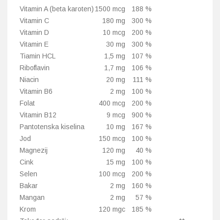
Vitamin A (beta karoten)
1500 mcg
188 %
Vitamin C
180 mg
300 %
Vitamin D
10 mcg
200 %
Vitamin E
30 mg
300 %
Tiamin HCL
1,5 mg
107 %
Riboflavin
1,7 mg
106 %
Niacin
20 mg
111 %
Vitamin B6
2 mg
100 %
Folat
400 mcg
200 %
Vitamin B12
9 mcg
900 %
Pantotenska kiselina
10 mg
167 %
Jod
150 mcg
100 %
Magnezij
120 mg
40 %
Cink
15 mg
100 %
Selen
100 mcg
200 %
Bakar
2 mg
160 %
Mangan
2 mg
57 %
Krom
120 mgc
185 %