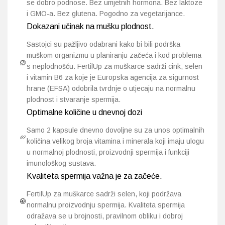
se dobro podnose. Bez umjetnih hormona. Bez laktoze
i GMO-a. Bez glutena. Pogodno za vegetarijance.
Dokazani učinak na mušku plodnost.
Sastojci su pažljivo odabrani kako bi bili podrška
muškom organizmu u planiranju začeća i kod problema
s neplodnošću. FertilUp za muškarce sadrži cink, selen
i vitamin B6 za koje je Europska agencija za sigurnost
hrane (EFSA) odobrila tvrdnje o utjecaju na normalnu
plodnost i stvaranje spermija.
Optimalne količine u dnevnoj dozi
Samo 2 kapsule dnevno dovoljne su za unos optimalnih
količina velikog broja vitamina i minerala koji imaju ulogu
u normalnoj plodnosti, proizvodnji spermija i funkciji
imunološkog sustava.
Kvaliteta spermija važna je za začeće.
FertilUp za muškarce sadrži selen, koji podržava
normalnu proizvodnju spermija. Kvaliteta spermija
odražava se u brojnosti, pravilnom obliku i dobroj