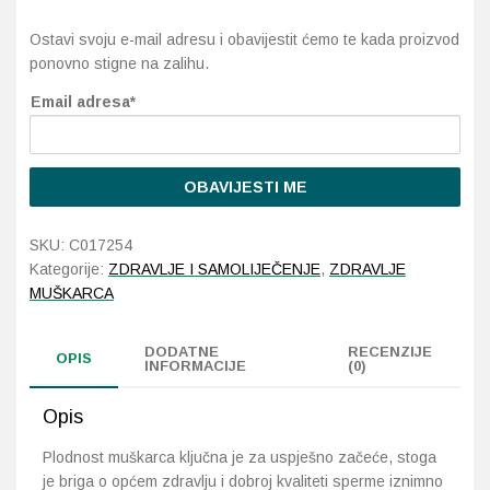
Ostavi svoju e-mail adresu i obavijestit ćemo te kada proizvod
Probava, hemoroidi, pr
ponovno stigne na zalihu.
Email adresa*
Srce i krvne žile, vene
Stres, nesanica, opušt
OBAVIJESTI ME
Uho, grlo, nos
SKU:
C017254
Usta, usne, zubi
Kategorije:
ZDRAVLJE I SAMOLIJEČENJE
,
ZDRAVLJE
MUŠKARCA
DODATNE
RECENZIJE
OPIS
INFORMACIJE
(0)
Opis
Plodnost muškarca ključna je za uspješno začeće, stoga
je briga o općem zdravlju i dobroj kvaliteti sperme iznimno