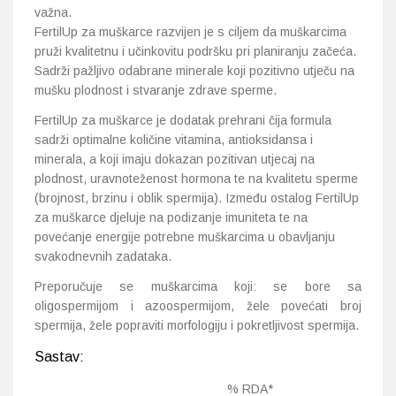
važna.
FertilUp za muškarce razvijen je s ciljem da muškarcima
pruži kvalitetnu i učinkovitu podršku pri planiranju začeća.
Sadrži pažljivo odabrane minerale koji pozitivno utječu na
mušku plodnost i stvaranje zdrave sperme.
FertilUp za muškarce je dodatak prehrani čija formula
sadrži optimalne količine vitamina, antioksidansa i
minerala, a koji imaju dokazan pozitivan utjecaj na
plodnost, uravnoteženost hormona te na kvalitetu sperme
(brojnost, brzinu i oblik spermija). Između ostalog FertilUp
za muškarce djeluje na podizanje imuniteta te na
povećanje energije potrebne muškarcima u obavljanju
svakodnevnih zadataka.
Preporučuje se muškarcima koji:
se bore sa
oligospermijom i azoospermijom, žele povećati broj
spermija, žele popraviti morfologiju i pokretljivost spermija.
Sastav:
% RDA*