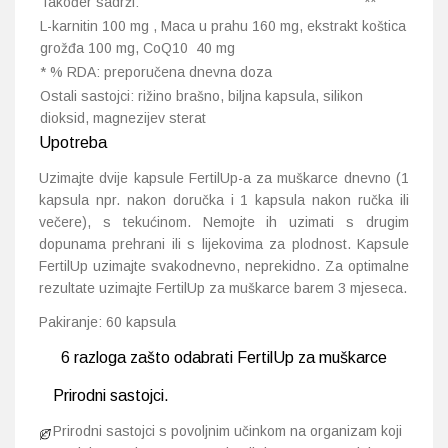
Također sadrži:
**
L-karnitin 100 mg , Maca u prahu 160 mg, ekstrakt koštica
grožđa 100 mg, CoQ10 40 mg
* % RDA: preporučena dnevna doza
Ostali sastojci: rižino brašno, biljna kapsula, silikon
dioksid, magnezijev sterat
Upotreba
Uzimajte dvije kapsule FertilUp-a za muškarce dnevno (1
kapsula npr. nakon doručka i 1 kapsula nakon ručka ili
večere), s tekućinom. Nemojte ih uzimati s drugim
dopunama prehrani ili s lijekovima za plodnost. Kapsule
FertilUp uzimajte svakodnevno, neprekidno. Za optimalne
rezultate uzimajte FertilUp za muškarce barem 3 mjeseca.
Pakiranje: 60 kapsula
6 razloga zašto odabrati FertilUp za muškarce
Prirodni sastojci.
Prirodni sastojci s povoljnim učinkom na organizam koji