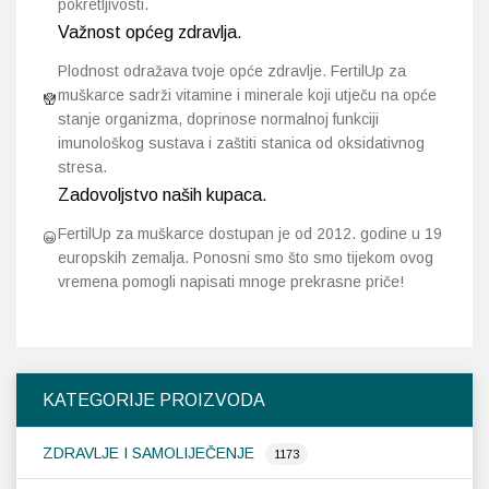
pokretljivosti.
Važnost općeg zdravlja.
Plodnost odražava tvoje opće zdravlje. FertilUp za
muškarce sadrži vitamine i minerale koji utječu na opće
stanje organizma, doprinose normalnoj funkciji
imunološkog sustava i zaštiti stanica od oksidativnog
stresa.
Zadovoljstvo naših kupaca.
FertilUp za muškarce dostupan je od 2012. godine u 19
europskih zemalja. Ponosni smo što smo tijekom ovog
vremena pomogli napisati mnoge prekrasne priče!
KATEGORIJE PROIZVODA
ZDRAVLJE I SAMOLIJEČENJE
1173