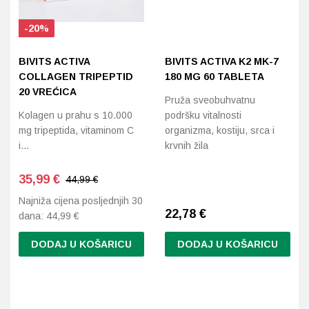
-20%
BIVITS ACTIVA
BIVITS ACTIVA K2 MK-7
COLLAGEN TRIPEPTID
180 ΜG 60 TABLETA
20 VREĆICA
Pruža sveobuhvatnu
Kolagen u prahu s 10.000
podršku vitalnosti
mg tripeptida, vitaminom C
organizma, kostiju, srca i
i…
krvnih žila
35,99
€
44,99 €
Najniža cijena posljednjih 30
22,78
€
dana:
44,99
€
DODAJ U KOŠARICU
DODAJ U KOŠARICU