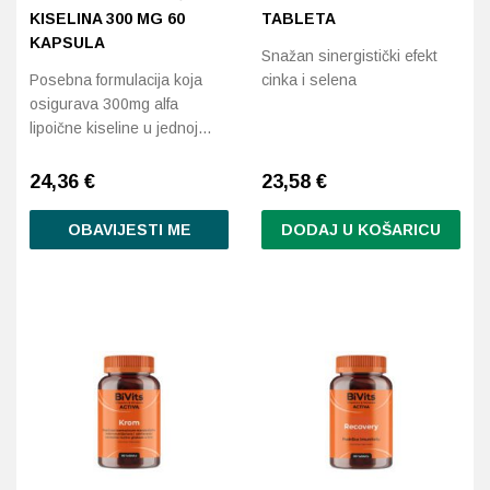
KISELINA 300 MG 60
TABLETA
KAPSULA
Snažan sinergistički efekt
Posebna formulacija koja
cinka i selena
osigurava 300mg alfa
lipoične kiseline u jednoj…
24,36
€
23,58
€
OBAVIJESTI ME
DODAJ U KOŠARICU