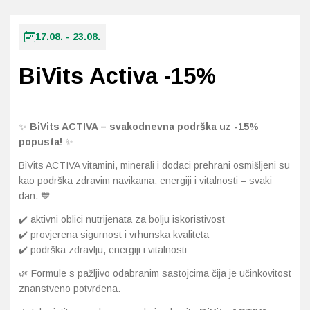
Imunitet
Magnezij
Vitamin H - Biotin
Maska i piling
Dermatitis, iritacije, s
Profesionalna njega k
Ostalo
17.08. - 23.08.
Jetra
Selen
Vitamin K
Masna koža i akne
Higijena tijela
Otopine za leće
BiVits Activa -15%
Kosa, koža i nokti
Željezo
Vitamini za djecu
Njega i hidratacija
Njega ruku
Steznici, ortoze
Kosti, zglobovi, mišići
Njega oko očiju
Njega stopala
Tlakomjeri
✨
BiVits ACTIVA – svakodnevna podrška uz -15%
popusta!
✨
Mokraćni sustav
Njega usana
Njega tijela
Toplomjeri
BiVits ACTIVA vitamini, minerali i dodaci prehrani osmišljeni su
Mršavljenje
Njega za muškarce
kao podrška zdravim navikama, energiji i vitalnosti – svaki
dan. 💙
Oči
Osjetljiva koža, crvenil
✔️ aktivni oblici nutrijenata za bolju iskoristivost
✔️ provjerena sigurnost i vrhunska kvaliteta
Opće stanje organizma
Oštećena koža, rane
✔️ podrška zdravlju, energiji i vitalnosti
🌿 Formule s pažljivo odabranim sastojcima čija je učinkovitost
Opekline, rane, ožiljci
Suha koža
znanstveno potvrđena.
Pamćenje i koncentraci
Umorna koža i bez sjaj