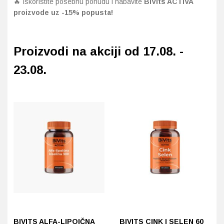
🔥 Iskoristite posebnu ponudu i nabavite
BiVits ACTIVA
proizvode uz -15% popusta!
Probava, hemoroidi, pr
Srce i krvne žile, vene
Proizvodi na akciji od 17.08. -
23.08.
Stres, nesanica, opušt
Uho, grlo, nos
Usta, usne, zubi
BIVITS ALFA-LIPOIČNA
BIVITS CINK I SELEN 60