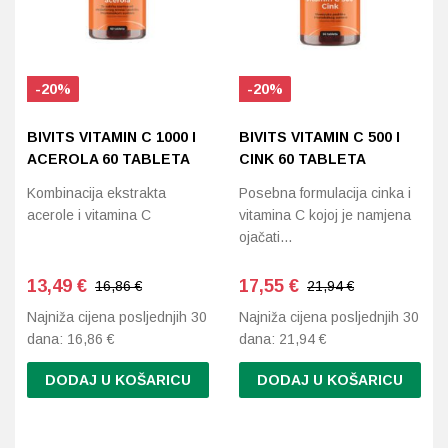
-20%
-20%
BIVITS VITAMIN C 1000 I
BIVITS VITAMIN C 500 I
ACEROLA 60 TABLETA
CINK 60 TABLETA
Kombinacija ekstrakta
Posebna formulacija cinka i
acerole i vitamina C
vitamina C kojoj je namjena
ojačati…
13,49
€
17,55
€
16,86 €
21,94 €
Najniža cijena posljednjih 30
Najniža cijena posljednjih 30
dana:
16,86
€
dana:
21,94
€
DODAJ U KOŠARICU
DODAJ U KOŠARICU