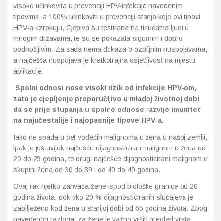
visoko učinkovita u prevenciji HPV-infekcije navedenim
tipovima, a 100% učinkoviti u prevenciji stanja koje ovi tipovi
HPV-a uzrokuju. Cjepiva su testirana na tisućama ljudi u
mnogim državama, te su se pokazala sigurnim i dobro
podnošljivim. Za sada nema dokaza o ozbiljnim nuspojavama,
a najčešća nuspojava je kratkotrajna osjetljivost na mjestu
aplikacije.
Spolni odnosi nose visoki rizik od infekcije HPV-om,
zato je cjepljenje preporučljivo u mladoj životnoj dobi
da se prije stupanja u spolne odnose razvije imunitet
na najučestalije i najopasnije tipove HPV-a.
Iako ne spada u pet vodećih malignoma u žena u našoj zemlji,
ipak je još uvijek najčešće dijagnosticiran malignom u žena od
20 do 29 godina, te drugi najčešće dijagnosticirani malignom u
skupini žena od 30 do 39 i od 40 do 49 godina.
Ovaj rak rijetko zahvaća žene ispod biološke granice od 20
godina života, dok oko 20 % dijagnosticiranih slučajeva je
zabilježeno kod žena u starijoj dobi od 65 godina života. Zbog
navedenog razloga, za žene je važno vršiti pregled vrata