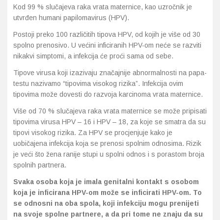
Kod 99 % slučajeva raka vrata maternice, kao uzročnik je
utvrđen humani papilomavirus (HPV).
Probava, hemoroidi, pr
Postoji preko 100 različitih tipova HPV, od kojih je više od 30
spolno prenosivo. U većini inficiranih HPV-om neće se razviti
Srce i krvne žile, vene
nikakvi simptomi, a infekcija će proći sama od sebe.
Stres, nesanica, opušt
Tipove virusa koji izazivaju značajnije abnormalnosti na papa-
testu nazivamo “tipovima visokog rizika”. Infekcija ovim
Uho, grlo, nos
tipovima može dovesti do razvoja karcinoma vrata maternice.
Više od 70 % slučajeva raka vrata maternice se može pripisati
Usta, usne, zubi
tipovima virusa HPV – 16 i HPV – 18, za koje se smatra da su
tipovi visokog rizika. Za HPV se procjenjuje kako je
uobičajena infekcija koja se prenosi spolnim odnosima. Rizik
je veći što žena ranije stupi u spolni odnos i s porastom broja
spolnih partnera.
Svaka osoba koja je imala genitalni kontakt s osobom
koja je inficirana HPV-om može se inficirati HPV-om. To
se odnosni na oba spola, koji infekciju mogu prenijeti
na svoje spolne partnere, a da pri tome ne znaju da su