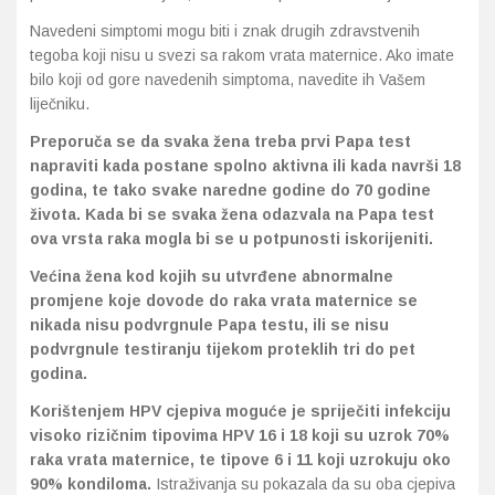
Navedeni simptomi mogu biti i znak drugih zdravstvenih
tegoba koji nisu u svezi sa rakom vrata maternice. Ako imate
bilo koji od gore navedenih simptoma, navedite ih Vašem
liječniku.
Preporuča se da svaka žena treba prvi Papa test
napraviti kada postane spolno aktivna ili kada navrši 18
godina, te tako svake naredne godine do 70 godine
života. Kada bi se svaka žena odazvala na Papa test
ova vrsta raka mogla bi se u potpunosti iskorijeniti.
Većina žena kod kojih su utvrđene abnormalne
promjene koje dovode do raka vrata maternice se
nikada nisu podvrgnule Papa testu, ili se nisu
podvrgnule testiranju tijekom proteklih tri do pet
godina.
Korištenjem HPV cjepiva moguće je spriječiti infekciju
visoko rizičnim tipovima HPV 16 i 18 koji su uzrok 70%
raka vrata maternice, te tipove 6 i 11 koji uzrokuju oko
90% kondiloma.
Istraživanja su pokazala da su oba cjepiva