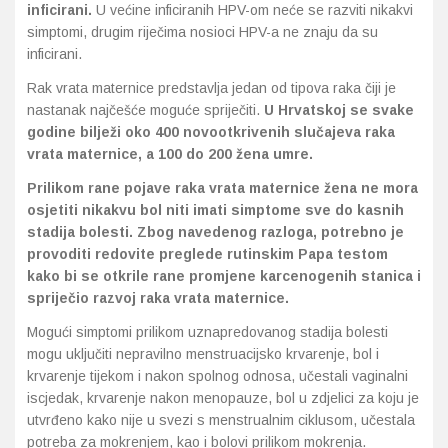
inficirani.
U većine inficiranih HPV-om neće se razviti nikakvi
simptomi, drugim riječima nosioci HPV-a ne znaju da su
inficirani.
Rak vrata maternice predstavlja jedan od tipova raka čiji je
nastanak najčešće moguće spriječiti.
U Hrvatskoj se svake
godine bilježi oko 400 novootkrivenih slučajeva raka
vrata maternice, a 100 do 200 žena umre.
Prilikom rane pojave raka vrata maternice žena ne mora
osjetiti nikakvu bol niti imati simptome sve do kasnih
stadija bolesti. Zbog navedenog razloga, potrebno je
provoditi redovite preglede rutinskim Papa testom
kako bi se otkrile rane promjene karcenogenih stanica i
spriječio razvoj raka vrata maternice.
Mogući simptomi prilikom uznapredovanog stadija bolesti
mogu uključiti nepravilno menstruacijsko krvarenje, bol i
krvarenje tijekom i nakon spolnog odnosa, učestali vaginalni
iscjedak, krvarenje nakon menopauze, bol u zdjelici za koju je
utvrđeno kako nije u svezi s menstrualnim ciklusom, učestala
potreba za mokrenjem, kao i bolovi prilikom mokrenja.