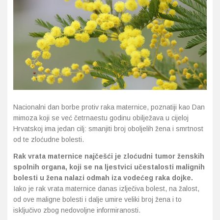
Imunitet
Magnezij
Vitamin H - Biotin
Maska i piling
Dermatitis, iritacije, s
Profesionalna njega k
Ostalo
Jetra
Selen
Vitamin K
Masna koža i akne
Higijena tijela
Otopine za leće
Kosa, koža i nokti
Željezo
Vitamini za djecu
Njega i hidratacija
Njega ruku
Steznici, ortoze
Kosti, zglobovi, mišići
Njega oko očiju
Njega stopala
Tlakomjeri
Mokraćni sustav
Njega usana
Njega tijela
Toplomjeri
Nacionalni dan borbe protiv raka maternice, poznatiji kao Dan
mimoza koji se već četrnaestu godinu obilježava u cijeloj
Mršavljenje
Njega za muškarce
Hrvatskoj ima jedan cilj: smanjiti broj oboljelih žena i smrtnost
od te zloćudne bolesti.
Oči
Osjetljiva koža, crvenil
Rak vrata maternice najčešći je zloćudni tumor ženskih
spolnih organa, koji se na ljestvici učestalosti malignih
Opće stanje organizma
Oštećena koža, rane
bolesti u žena nalazi odmah iza vodećeg raka dojke.
Iako je rak vrata maternice danas izlječiva bolest, na žalost,
Opekline, rane, ožiljci
Suha koža
od ove maligne bolesti i dalje umire veliki broj žena i to
isključivo zbog nedovoljne informiranosti.
Pamćenje i koncentraci
Umorna koža i bez sjaj