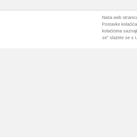
Naša web stranica 
Postavke kolačića
kolačićima saznaj
se" slažete se s U
PRETPLATI SE NA NAŠ NEWSLETTER
Prihvaćam
uvjete poslovanja
*