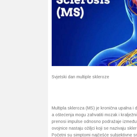
Svjetski dan multiple skleroze
Multipla skleroza (MS) je kronična upalna i
a oštećenja mogu zahvatiti mozak i kralježn
prenosi impulse odnosno podražaje između ž
ovojnice nastaju ožiljci koji se nazivaju skle
Početni su simptomi najčešće subjektivne sm