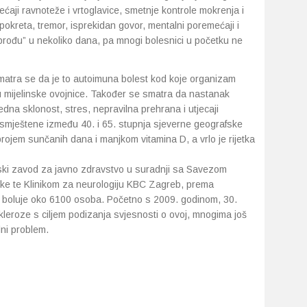
ećaji ravnoteže i vrtoglavice, smetnje kontrole mokrenja i
 pokreta, tremor, isprekidan govor, mentalni poremećaji i
prođu” u nekoliko dana, pa mnogi bolesnici u početku ne
smatra se da je to autoimuna bolest kod koje organizam
u mijelinske ovojnice. Također se smatra da nastanak
dna sklonost, stres, nepravilna prehrana i utjecaji
 smještene između 40. i 65. stupnja sjeverne geografske
brojem sunčanih dana i manjkom vitamina D, a vrlo je rijetka
atski zavod za javno zdravstvo u suradnji sa Savezom
ske te Klinikom za neurologiju KBC Zagreb, prema
H boluje oko 6100 osoba. Početno s 2009. godinom, 30.
skleroze s ciljem podizanja svjesnosti o ovoj, mnogima još
lni problem.