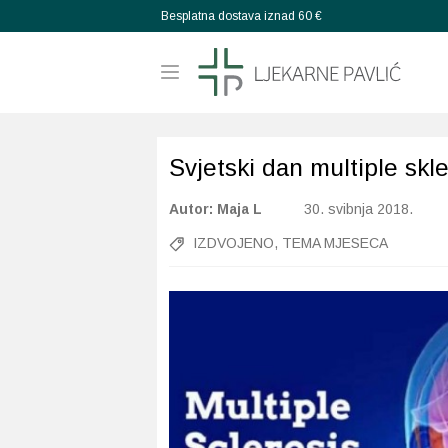
Besplatna dostava iznad 60 €
Svjetski dan multiple skl
Autor: Maja L
30. svibnja 2018.
IZDVOJENO
,
TEMA MJESECA