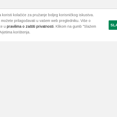
koristi kolačiće za pružanje boljeg korisničkog iskustva.
 možete prilagođavati u vašem web pregledniku. Više o
SL
te u
pravilima o zaštiti privatnosti
. Klikom na gumb "Slažem
vjetima korištenja.
LJEKARNE PAVLIĆ
PODRŠKA
NAČI
O nama
Uvjeti i pravila
Gdje smo
Dostava i isporuka
Kontakt
Raskid ugovora