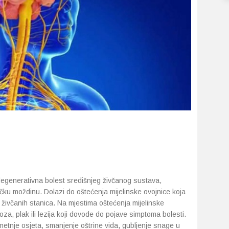
 degenerativna bolest središnjeg živčanog sustava,
ičku moždinu. Dolazi do oštećenja mijelinske ovojnice koja
ivčanih stanica. Na mjestima oštećenja mijelinske
roza, plak ili lezija koji dovode do pojave simptoma bolesti.
etnje osjeta, smanjenje oštrine vida, gubljenje snage u