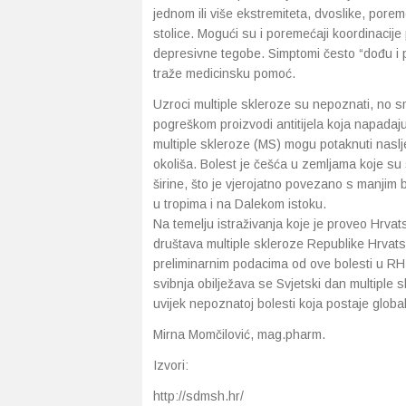
jednom ili više ekstremiteta, dvoslike, porem
stolice. Mogući su i poremećaji koordinacije
depresivne tegobe. Simptomi često “dođu i 
traže medicinsku pomoć.
Uzroci multiple skleroze su nepoznati, no 
pogreškom proizvodi antitijela koja napadaj
multiple skleroze (MS) mogu potaknuti naslje
okoliša. Bolest je češća u zemljama koje su
širine, što je vjerojatno povezano s manjim 
u tropima i na Dalekom istoku.
Na temelju istraživanja koje je proveo Hrv
društava multiple skleroze Republike Hrvat
preliminarnim podacima od ove bolesti u R
svibnja obilježava se Svjetski dan multiple 
uvijek nepoznatoj bolesti koja postaje globa
Mirna Momčilović, mag.pharm.
Izvori:
http://sdmsh.hr/