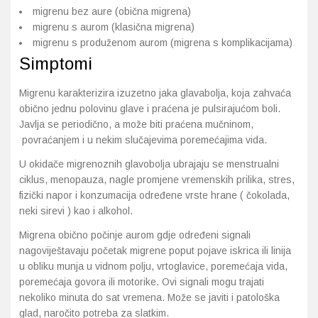
migrenu bez aure (obična migrena)
migrenu s aurom (klasična migrena)
migrenu s produženom aurom (migrena s komplikacijama)
Simptomi
Migrenu karakterizira izuzetno jaka glavabolja, koja zahvaća
obično jednu polovinu glave i praćena je pulsirajućom boli.
Javlja se periodično, a može biti praćena mučninom,
povraćanjem i u nekim slučajevima poremećajima vida.
U okidače migrenoznih glavobolja ubrajaju se menstrualni
ciklus, menopauza, nagle promjene vremenskih prilika, stres,
fizički napor i konzumacija određene vrste hrane ( čokolada,
neki sirevi ) kao i alkohol.
Migrena obično počinje aurom gdje određeni signali
nagoviještavaju početak migrene poput pojave iskrica ili linija
u obliku munja u vidnom polju, vrtoglavice, poremećaja vida,
poremećaja govora ili motorike. Ovi signali mogu trajati
nekoliko minuta do sat vremena. Može se javiti i patološka
glad, naročito potreba za slatkim.