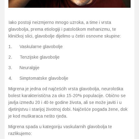
Probava, hemoroidi, pr
Iako postoji neizmjerno mnogo uzroka, a time i vrsta
glavobolja, prema etiologiji i patološkom mehanizmu, te
Srce i krvne žile, vene
kliničkoj slici, glavobolje dijelimo u četiri osnovne skupine:
Stres, nesanica, opušt
1. Vaskularne glavobolje
2. Tenzijske glavobolje
Uho, grlo, nos
3. Neuralgije
Usta, usne, zubi
4. Simptomatske glavobolje
Migrena je jedna od najčešćih vrsta glavobolja, neurološka
bolest karakteristična za oko 15-20% populacije. Obično se
javlja između 20 i 40-te godine života, ali se može javiti i u
djetinjstvu i starijoj životnoj dobi. Najčešće pogađa žene, dok
je kod muškaraca nešto rjeđa.
Migrena spada u kategoriju vaskularnih glavobolja te
razlikujemo: