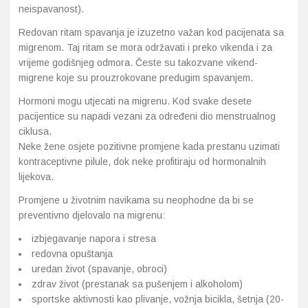
neispavanost).
Redovan ritam spavanja je izuzetno važan kod pacijenata sa
migrenom. Taj ritam se mora održavati i preko vikenda i za
vrijeme godišnjeg odmora. Česte su takozvane vikend-
migrene koje su prouzrokovane predugim spavanjem.
Hormoni mogu utjecati na migrenu. Kod svake desete
pacijentice su napadi vezani za određeni dio menstrualnog
ciklusa.
Neke žene osjete pozitivne promjene kada prestanu uzimati
kontraceptivne pilule, dok neke profitiraju od hormonalnih
lijekova.
Promjene u životnim navikama su neophodne da bi se
preventivno djelovalo na migrenu:
izbjegavanje napora i stresa
redovna opuštanja
uredan život (spavanje, obroci)
zdrav život (prestanak sa pušenjem i alkoholom)
sportske aktivnosti kao plivanje, vožnja bicikla, šetnja (20-