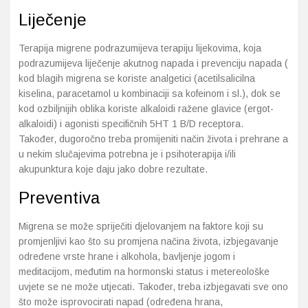
Liječenje
Terapija migrene podrazumijeva terapiju lijekovima, koja
podrazumijeva liječenje akutnog napada i prevenciju napada (
kod blagih migrena se koriste analgetici (acetilsalicilna
kiselina, paracetamol u kombinaciji sa kofeinom i sl.), dok se
kod ozbiljnijih oblika koriste alkaloidi ražene glavice (ergot-
alkaloidi) i agonisti specifičnih 5HT 1 B/D receptora.
Također, dugoročno treba promijeniti način života i prehrane a
u nekim slučajevima potrebna je i psihoterapija i/ili
akupunktura koje daju jako dobre rezultate.
Preventiva
Migrena se može spriječiti djelovanjem na faktore koji su
promjenljivi kao što su promjena načina života, izbjegavanje
određene vrste hrane i alkohola, bavljenje jogom i
meditacijom, međutim na hormonski status i metereološke
uvjete se ne može utjecati. Također, treba izbjegavati sve ono
što može isprovocirati napad (određena hrana,