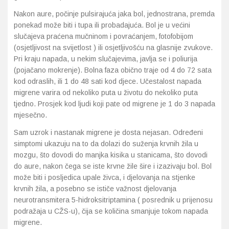
Nakon aure, počinje pulsirajuća jaka bol, jednostrana, premda
ponekad može biti i tupa ili probadajuća. Bol je u većini
slučajeva praćena mučninom i povraćanjem, fotofobijom
(osjetljivost na svijetlost ) ili osjetljivošću na glasnije zvukove.
Pri kraju napada, u nekim slučajevima, javlja se i poliurija
(pojačano mokrenje). Bolna faza obično traje od 4 do 72 sata
kod odraslih, ili 1 do 48 sati kod djece. Učestalost napada
migrene varira od nekoliko puta u životu do nekoliko puta
tjedno. Prosjek kod ljudi koji pate od migrene je 1 do 3 napada
mjesečno.
Sam uzrok i nastanak migrene je dosta nejasan. Određeni
simptomi ukazuju na to da dolazi do suženja krvnih žila u
mozgu, što dovodi do manjka kisika u stanicama, što dovodi
do aure, nakon čega se iste krvne žile šire i izazivaju bol. Bol
može biti i posljedica upale živca, i djelovanja na stjenke
krvnih žila, a posebno se ističe važnost djelovanja
neurotransmitera 5-hidroksitriptamina ( posrednik u prijenosu
podražaja u CŽS-u), čija se količina smanjuje tokom napada
migrene.