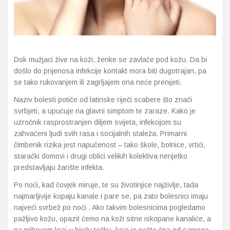
Probava, hemoroidi, pr
Srce i krvne žile, vene
Dok mužjaci žive na koži, ženke se zavlače pod kožu. Da bi
došlo do prijenosa infekcije kontakt mora biti dugotrajan, pa
Stres, nesanica, opušt
se tako rukovanjem ili zagrljajem ona neće prenijeti.
Uho, grlo, nos
Naziv bolesti potiče od latinske riječi scabere što znači
svrbjeti, a upućuje na glavni simptom te zaraze. Kako je
uzročnik rasprostranjen diljem svijeta, infekcijom su
Usta, usne, zubi
zahvaćeni ljudi svih rasa i socijalnih staleža. Primarni
čimbenik rizika jest napučenost – tako škole, bolnice, vrtići,
starački domovi i drugi oblici velikih kolektiva nerijetko
predstavljaju žarište infekta.
Po noći, kad čovjek miruje, te su životinjice najživlje, tada
najmarljivije kopaju kanale i pare se, pa zato bolesnici imaju
najveći svrbež po noći . Ako takvim bolesnicima pogledamo
pažljivo kožu, opazit ćemo na koži sitne iskopane kanaliće, a