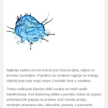
Najbolja zaštita od ove bolesti jest čistoća tijela, odjeće te
kreveta i posteljine. Pojedinci sa svrabom najprije se trebaju
izliječiti prije prije nego stupe u kontakt život s ostalima.
Treba razlikovati klasični oblik svraba od nekih rjeđih
manifestacija. Kod klasičnog oblika u početku dolazi do pojave
eritematoznih papula na prstima, koži između prstiju,
stražnjim stranama ruku, laktovima, petama, u pazušnim