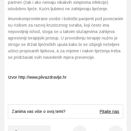
partneri (čak i ako nemaju nikakvih simptoma infekcije)
istodobno liječe. Kućni ljubimci ne zahtijevaju liječenje.
Imunokompromitirane osobe i bolnički pacijenti pod povećanim
su rizikom za razvoj krustoznog svraba, koji često ima
nepovoljniji ishod, stoga se u takvim slučajevima zahtjeva
agresivniji terapijski pristup. U provođenju terapije nužno je
strogo se držati liječničkih uputa kako bi se izbjegli neželjeni
učinci propisanih lijekova, a za vrijeme i nakon liječenja treba
se pridržavati svih navedenih mjera prevencije.
Izvor http://www.plivazdravlje.hr
Zanima vas više o ovoj temi?
Pitajte nas