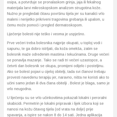
osipa, a potvrđuje se pronalaskom grinja, jaja ili fekalnog
materijala larvi mikroskopskom analizom strugotina kože.
Nužno je pregledati čitavu površinu tijela jer su kanalići vrlo
maleni i nerijetko prikriveni tragovima grebanja ili upalom, u
čemu može pomoći i pregled dermatoskopom.
Liječenje bolesti nije teško i veoma je uspješno.
Prve večeri treba bolesnika najprije okupati, u toploj vodi i
sapunu, te ga dobro istrljati, da koža omekša, zatim se
bolesnik maže određenim mastima i tekućinama. Druge večeri
se ponavlja mazanje. Tako se radi tri večeri uzastopce, a
četvrti dan bolesnik se okupa, promijeni odijelo i posteljinu.
Ako se bolest pojavi u cijeloj obitelji, tada svi članovi trebaju
provesti navedenu terapiju jer, naravno, ništa ne koristi ako to
učini samo jedan ili dva člana obitelji . Bolest je blaga, samo je
vrlo neugodna.
U liječenju su se vrlo učinkovitima pokazali lokalni i peroralni
skabicidi. Permetrin je lokalni pripravak i lijek izbora koji se
nanosi na kožu čitavog tijela (od vrata na dolje) prije
spavanja, a ispire se nakon 8 do 14 sati. Jedna aplikacija