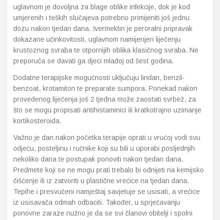
uglavnom je dovoljna za blage oblike infekcije, dok je kod
umjerenih i teških slučajeva potrebno primijeniti još jednu
dozu nakon tjedan dana. Ivermektin je peroralni pripravak
dokazane učinkovitosti, uglavnom namijenjen liječenju
krustoznog svraba te otpornijih oblika klasičnog svraba. Ne
preporuča se davati ga djeci mlađoj od šest godina.
Dodatne terapijske mogućnosti uključuju lindan, benzil-
benzoat, krotamiton te preparate sumpora. Ponekad nakon
provedenog liječenja još 2 tjedna može zaostati svrbež, za
što se mogu propisati antihistaminici ili kratkotrajno uzimanje
kortikosteroida.
Važno je dan nakon početka terapije oprati u vrućoj vodi svu
odjeću, posteljinu i ručnike koji su bili u uporabi posljednjih
nekoliko dana te postupak ponoviti nakon tjedan dana.
Predmete koji se ne mogu prati trebalo bi odnijeti na kemijsko
čišćenje ili iz zatvoriti u plastične vrećice na tjedan dana.
Tepihe i presvučeni namještaj savjetuje se usisati, a vrećice
iz usisavača odmah odbaciti. Također, u sprječavanju
ponovne zaraze nužno je da se svi članovi obitelji i spolni