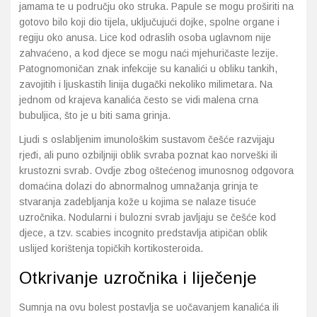
jamama te u području oko struka. Papule se mogu proširiti na
gotovo bilo koji dio tijela, uključujući dojke, spolne organe i
regiju oko anusa. Lice kod odraslih osoba uglavnom nije
zahvaćeno, a kod djece se mogu naći mjehuričaste lezije.
Patognomoničan znak infekcije su kanalići u obliku tankih,
zavojitih i ljuskastih linija dugački nekoliko milimetara. Na
jednom od krajeva kanalića često se vidi malena crna
bubuljica, što je u biti sama grinja.
Ljudi s oslabljenim imunološkim sustavom češće razvijaju
rjeđi, ali puno ozbiljniji oblik svraba poznat kao norveški ili
krustozni svrab. Ovdje zbog oštećenog imunosnog odgovora
domaćina dolazi do abnormalnog umnažanja grinja te
stvaranja zadebljanja kože u kojima se nalaze tisuće
uzročnika. Nodularni i bulozni svrab javljaju se češće kod
djece, a tzv. scabies incognito predstavlja atipičan oblik
uslijed korištenja topičkih kortikosteroida.
Otkrivanje uzročnika i liječenje
Sumnja na ovu bolest postavlja se uočavanjem kanalića ili