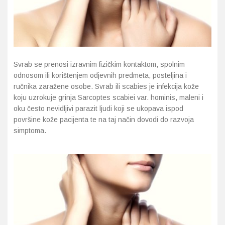
Imunitet
Magnezij
Vitamin H - Biotin
Maska i piling
Dermatitis, iritacije, s
Profesionalna njega k
Ostalo
Jetra
Selen
Vitamin K
Masna koža i akne
Higijena tijela
Otopine za leće
Kosa, koža i nokti
Željezo
Vitamini za djecu
Njega i hidratacija
Njega ruku
Steznici, ortoze
Svrab se prenosi izravnim fizičkim kontaktom, spolnim
odnosom ili korištenjem odjevnih predmeta, posteljina i
Kosti, zglobovi, mišići
Njega oko očiju
Njega stopala
Tlakomjeri
ručnika zaražene osobe. Svrab ili scabies je infekcija kože
koju uzrokuje grinja Sarcoptes scabiei var. hominis, maleni i
Mokraćni sustav
Njega usana
Njega tijela
Toplomjeri
oku često nevidljivi parazit ljudi koji se ukopava ispod
površine kože pacijenta te na taj način dovodi do razvoja
Mršavljenje
Njega za muškarce
simptoma.
Oči
Osjetljiva koža, crvenil
Opće stanje organizma
Oštećena koža, rane
Opekline, rane, ožiljci
Suha koža
Pamćenje i koncentraci
Umorna koža i bez sjaj