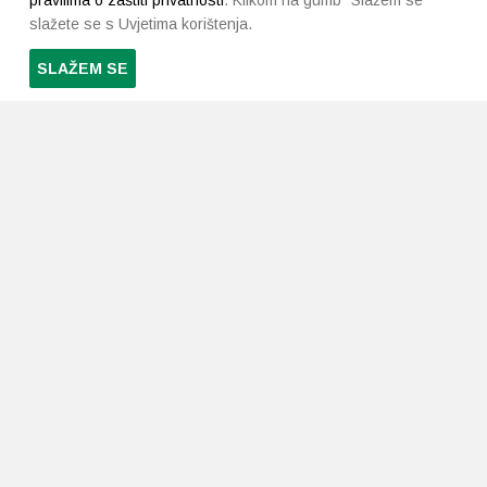
pravilima o zaštiti privatnosti
. Klikom na gumb "Slažem se"
slažete se s Uvjetima korištenja.
SLAŽEM SE
PRETPLATI SE NA NAŠ NEWSLETTER
Prihvaćam
uvjete poslovanja
*