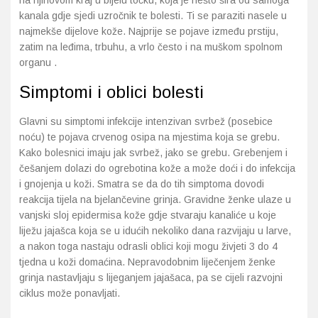
na njihovom kraj u bijelu točku, koja je nešto šira od samoga
kanala gdje sjedi uzročnik te bolesti. Ti se paraziti nasele u
najmekše dijelove kože. Najprije se pojave između prstiju,
zatim na leđima, trbuhu, a vrlo često i na muškom spolnom
organu .
Simptomi i oblici bolesti
Glavni su simptomi infekcije intenzivan svrbež (posebice
noću) te pojava crvenog osipa na mjestima koja se grebu.
Kako bolesnici imaju jak svrbež, jako se grebu. Grebenjem i
češanjem dolazi do ogrebotina kože a može doći i do infekcija
i gnojenja u koži. Smatra se da do tih simptoma dovodi
reakcija tijela na bjelančevine grinja. Gravidne ženke ulaze u
vanjski sloj epidermisa kože gdje stvaraju kanaliće u koje
liježu jajašca koja se u idućih nekoliko dana razvijaju u larve,
a nakon toga nastaju odrasli oblici koji mogu živjeti 3 do 4
tjedna u koži domaćina. Nepravodobnim liječenjem ženke
grinja nastavljaju s lijeganjem jajašaca, pa se cijeli razvojni
ciklus može ponavljati.