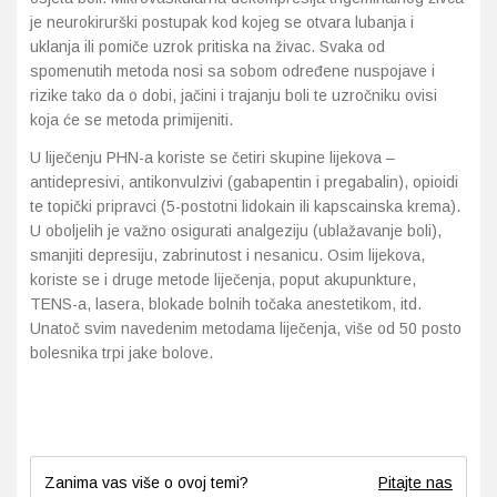
je neurokirurški postupak kod kojeg se otvara lubanja i
uklanja ili pomiče uzrok pritiska na živac. Svaka od
spomenutih metoda nosi sa sobom određene nuspojave i
rizike tako da o dobi, jačini i trajanju boli te uzročniku ovisi
koja će se metoda primijeniti.
U liječenju PHN-a koriste se četiri skupine lijekova –
antidepresivi, antikonvulzivi (gabapentin i pregabalin), opioidi
te topički pripravci (5-postotni lidokain ili kapscainska krema).
U oboljelih je važno osigurati analgeziju (ublažavanje boli),
smanjiti depresiju, zabrinutost i nesanicu. Osim lijekova,
koriste se i druge metode liječenja, poput akupunkture,
TENS-a, lasera, blokade bolnih točaka anestetikom, itd.
Unatoč svim navedenim metodama liječenja, više od 50 posto
bolesnika trpi jake bolove.
Zanima vas više o ovoj temi?
Pitajte nas