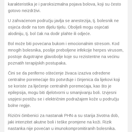
karakteristika je i paroksizmalna pojava bolova, koji su često
gotovo neizdrživi.
U zahvaćenom području javlja se anestezija, tj. bolesnik ne
osjeća dodir na tom dijelu tijelu. Oboljeli mogu osjećati
alodiniju, tj. bol čak na dodir plahte ili odjeće.
Bol može biti povećana bukom i emocionalnim stresom. Kod
mnogih bolesnika, poslije preboljene infekcije herpes virusom,
postoje dugotrajne glavobolje koje su rezistentne na većinu
poznatih terapijskih postupaka.
Čini se da periferno oštećenje živaca izaziva određene
centralne poremećaje što potvrđuje i činjenica da lijekovi koji
se koriste za liječenje centralnih poremećaja, kao što je
epilepsija, mogu biti djelotvorni u smanjivanju boli. Izvjesni
uspjesi postižu se i električnim podražajem kože u području
bolne regije.
Rizični čimbenici za nastanak PHN-a su starija životna dob,
jaki intenzitet akutne boli i teške promjene na koži. Rizik
nastanka nije povećan u imunokompromitiranih bolesnika.