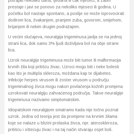
potrajati nekoliko dana, tjedana ili čak mjeseci, a zatim
prestaje i javi se ponovo za nekoliko mjeseci ili godina. U
početku bol nastaje spontano, a poslije se može isprovocirati
dodirom lica, žvakanjem, pranjem zuba, govorom, smijehom,
brijanjem ili nekim drugim podražajem.
U većini slučajeva, neuralgija trigeminusa javlja se na jednoj
strani lica, dok samo 3% ljudi doživljava bol na obje strane
lica.
Uzrok neuralgije trigeminusa može biti tumor ili malformacija
krvnih žila koji pritišću živac. Uzroci mogu biti i neke bolesti
kao što je multipla skleroza, moždana kap te dijabetes.
Infekcije herpes virusom ili zoster virusom u području
trigeminalnog živca mogu nakon povlačenja kožnih promjena
uzrokovati neuralgiju zahvaćenog područja. Takve neuralgije
trigeminusa nazivamo simptomatskim.
Idiopatskom neuralgijom smatramo kada nije točno poznat
uzrok. Jedna od teorija jest da promjene na krvnim žilama
koje se nalaze u blizini prolaska živca, npr. ateroskleroza,
pritišću i oštećuju živac i na taj način stvaraju osjet boli.