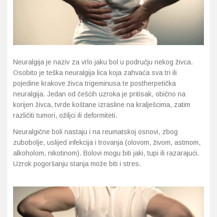
Imunitet
Magnezij
Vitamin H - Biotin
Maska i piling
Dermatitis, iritacije, s
Profesionalna njega k
Ostalo
Jetra
Selen
Vitamin K
Masna koža i akne
Higijena tijela
Otopine za leće
Kosa, koža i nokti
Željezo
Vitamini za djecu
Njega i hidratacija
Njega ruku
Steznici, ortoze
Neuralgija je naziv za vrlo jaku bol u području nekog živca.
Osobito je teška neuralgija lica koja zahvaća sva tri ili
Kosti, zglobovi, mišići
Njega oko očiju
Njega stopala
Tlakomjeri
pojedine krakove živca trigeminusa te postherpetička
neuralgija. Jedan od češćih uzroka je pritisak, obično na
Mokraćni sustav
Njega usana
Njega tijela
Toplomjeri
korijen živca, tvrde koštane izrasline na kralješcima, zatim
različiti tumori, ožiljci ili deformiteti.
Mršavljenje
Njega za muškarce
Neuralgične boli nastaju i na reumatskoj osnovi, zbog
zubobolje, uslijed infekcija i trovanja (olovom, živom, astmom,
Oči
Osjetljiva koža, crvenil
alkoholom, nikotinom). Bolovi mogu biti jaki, tupi ili razarajući.
Uzrok pogoršanju stanja može biti i stres.
Opće stanje organizma
Oštećena koža, rane
Opekline, rane, ožiljci
Suha koža
Pamćenje i koncentraci
Umorna koža i bez sjaj