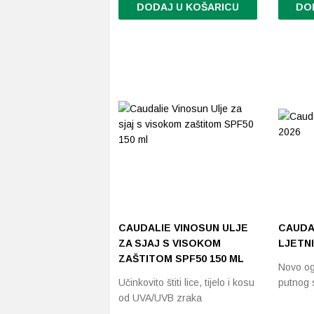
DODAJ U KOŠARICU
DO
CAUDALIE VINOSUN ULJE
CAUDA
ZA SJAJ S VISOKOM
LJETNI
ZAŠTITOM SPF50 150 ML
Novo og
Učinkovito štiti lice, tijelo i kosu
putnog 
od UVA/UVB zraka