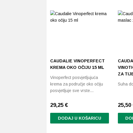
CAUDALIE VINOPERFECT
CAUDA
KREMA OKO OČIJU 15 ML
VINOT
ZA TIJ
Vinoperfect posvjetljujuća
krema za područje oko očiju
Suha do
posvjetljuje sve vrste…
29,25
€
25,50
DODAJ U KOŠARICU
DO