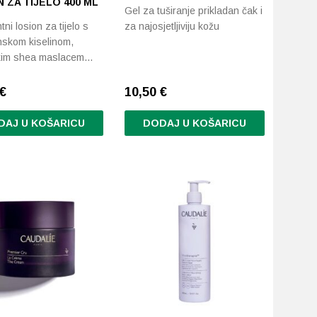
 ZA TIJELO 400 ML
Gel za tuširanje prikladan čak i
tni losion za tijelo s
za najosjetljiviju kožu
onskom kiselinom,
kim shea maslacem…
€
10,50
€
DAJ U KOŠARICU
DODAJ U KOŠARICU