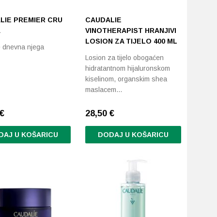
LIE PREMIER CRU
CAUDALIE
A
VINOTHERAPIST HRANJIVI
LOSION ZA TIJELO 400 ML
e dnevna njega
Losion za tijelo obogaćen
hidratantnom hijaluronskom
kiselinom, organskim shea
maslacem…
€
28,50
€
DAJ U KOŠARICU
DODAJ U KOŠARICU