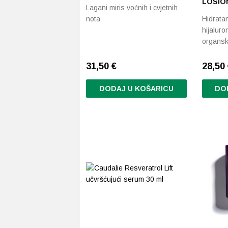
LOSION
Lagani miris voćnih i cvjetnih
nota
Hidratan
hijalur
organs
31,50
€
28,50
DODAJ U KOŠARICU
DO