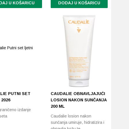
DAJ U KOŠARICU
DODAJ U KOŠARICU
LIE PUTNI SET
CAUDALIE OBNAVLJAJUĆI
 2026
LOSION NAKON SUNČANJA
200 ML
raničeno izdanje
seta
Caudalie losion nakon
sunčanja umiruje, hidratizira i
obnavlja kožu te…