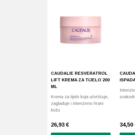
CAUDALIE RESVERATROL
CAUDA
LIFT KREMA ZA TIJELO 200
ISPAD
ML
Intenzi
Krema za tijelo koja učvršćuje,
svakodn
zaglađuje i intenzivno hrani
kožu
26,93
€
34,50