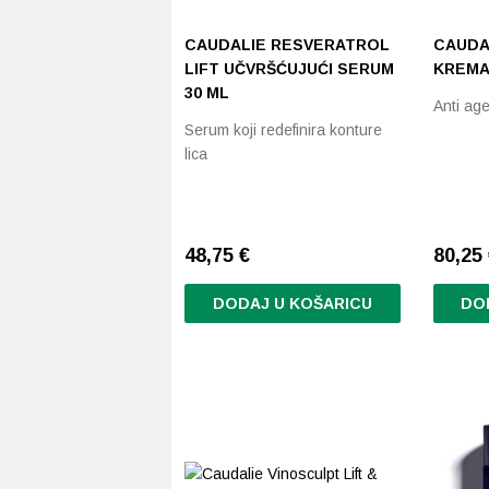
CAUDALIE RESVERATROL
CAUDA
LIFT UČVRŠĆUJUĆI SERUM
KREM
30 ML
Anti ag
Serum koji redefinira konture
lica
48,75
€
80,25
DODAJ U KOŠARICU
DO