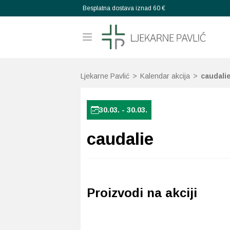
Besplatna dostava iznad 60 €
Ljekarne Pavlić
>
Kalendar akcija
>
caudali
30.03. - 30.03.
caudalie
Proizvodi na akciji